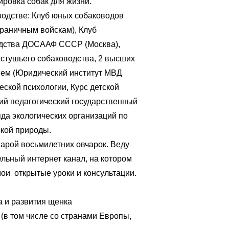
овка собак для жизни.
водстве: Клуб юных собаководов
граничным войскам), Клуб
одства ДОСААФ СССР (Москва),
стушьего собаководства, 2 высших
ием (Юридический институт МВД
ческой психологии, Курс детской
кий педагогический государственный
яда экологических организаций по
икой природы.
арой восьмилетних овчарок. Веду
льный интернет канал, на котором
ои открытые уроки и консультации.
 и развития щенка
(в том числе со странами Европы,