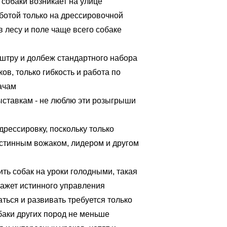
собаки возникает на улице
ботой только на дрессировочной
в лесу и поле чаще всего собаке
уштру и долбеж стандартного набора
ов, только гибкость и работа по
ачам
выставкам - не люблю эти розыгрыши
дрессировку, поскольку только
истинным вожаком, лидером и другом
ть собак на уроки голодными, такая
кажет истинного управления
аться и развивать требуется только
баки других пород не меньше