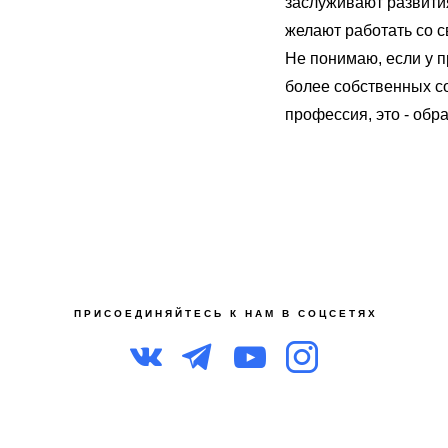
заслуживают развития
желают работать со 
Не понимаю, если у п
более собственных со
профессия, это - обра
П Р И С О Е Д И Н Я Й Т Е С Ь К Н А М В С О Ц С Е Т Я Х