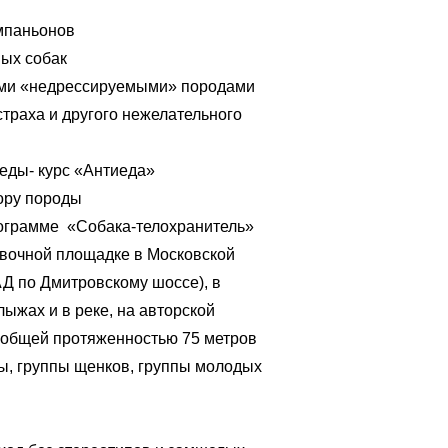
омпаньонов
ых собак
ыми «недрессируемыми» породами
страха и другого нежелательного
 еды- курс «Антиеда»
ору породы
ограмме «Собака-телохранитель»
вочной площадке в Московской
АД по Дмитровскому шоссе), в
лыжах и в реке, на авторской
 общей протяженностью 75 метров
, группы щенков, группы молодых