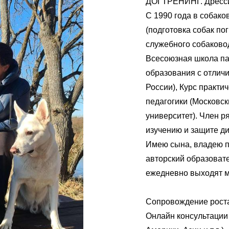
ДОГТРЕНИНГ. Дрессир
С 1990 года в собако
(подготовка собак по
служебного собаков
Всесоюзная школа па
образования с отлич
России), Курс практи
педагогики (Московс
университет). Член р
изучению и защите д
Имею сына, владею п
авторский образовате
ежедневно выходят м
Сопровождение роста
Онлайн консультации 