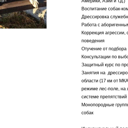
Америки, Азии и т.д.)
Воспитание собак-к
Дрессировка служебн
Работа с аборигенн
Коррекция агрессии, 
поведения
Отучение от подбора
Консультации по выб
Защитный курс по пр
Занятия на дрессиро
области (17 км от МК
режиме лес-поле, на 
системе препятствий
Монопородные группы
собак