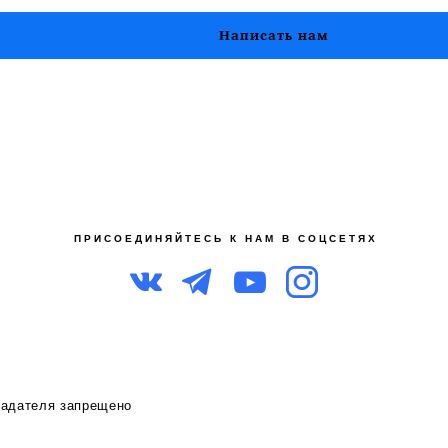
Написать нам
П Р И С О Е Д И Н Я Й Т Е С Ь К Н А М В С О Ц С Е Т Я Х
ладателя запрещено