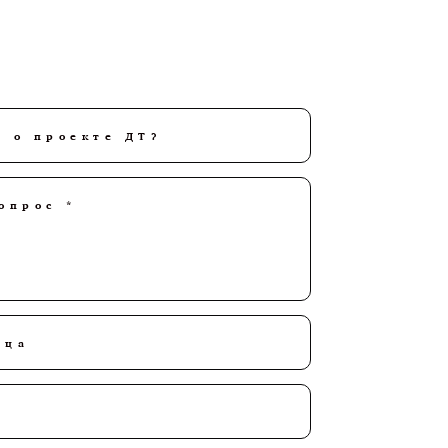
и о проекте ДТ?
опрос *
мца
и